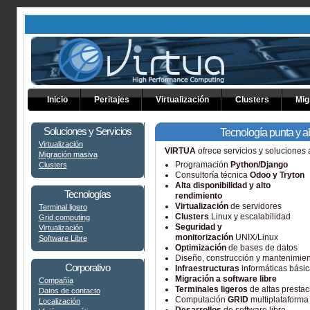
Inicio
Peritajes
Virtualización
Clusters
Mig
Tecnología punta y a
Soluciones y Servicios
Virtualización
VIRTUA
ofrece servicios y soluciones
Migración masiva
Programación
Python/Django
Clusters
Consultoría técnica
Odoo y Tryton
Alta disponibilidad y alto
Tecnologías
rendimiento
Virtualización
de servidores
Terminal ligero
Clusters
Linux y escalabilidad
Grid computing
Seguridad y
Virtualización
monitorización
UNIX/Linux
Software Libre
Optimización
de bases de datos
Diseño, construcción y mantenimie
Corporativo
Infraestructuras
informáticas bási
Migración a software libre
Compañía
Terminales ligeros
de altas presta
Datos de contacto
Computación
GRID
multiplataforma
Localización