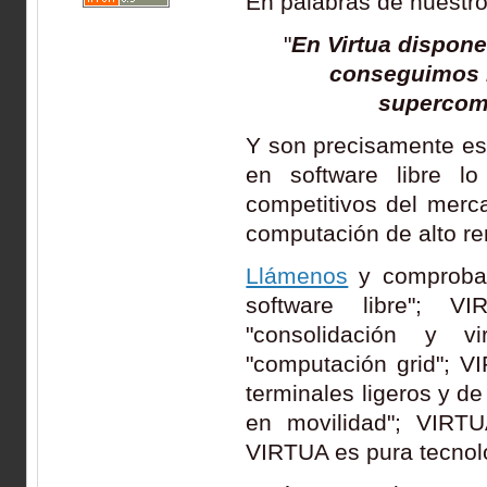
En palabras de nuestro
"
En Virtua dispone
conseguimos h
supercom
Y son precisamente es
en software libre l
competitivos del merc
computación de alto ren
Llámenos
y comprobar
software libre"; V
"consolidación y vi
"computación grid"; V
terminales ligeros y de
en movilidad"; VIRTUA
VIRTUA es pura tecnolo