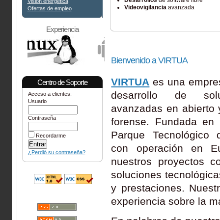
Desarrollos
de software libre
Visión energética
Videovigilancia
avanzada
Ofertas de empleo
Experiencia
Bienvenido a VIRTUA
VIRTUA
es una empres
Centro de Soporte
desarrollo de solu
Acceso a clientes:
Usuario
avanzadas en abierto y
Contraseña
forense. Fundada en 
Parque Tecnológico 
Recordarme
con operación en Eu
¿Perdió su contraseña?
nuestros proyectos co
soluciones tecnológica
y prestaciones. Nuest
experiencia sobre la m