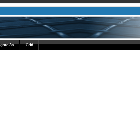
igración
Grid