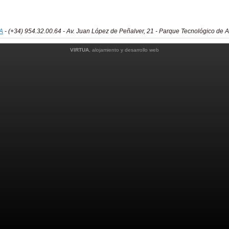
A
- (+34) 954.32.00.64 - Av. Juan López de Peñalver, 21 - Parque Tecnológico de 
VIRTUA
, alojamiento y desarrollo web