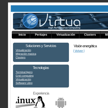
Inicio
Peritajes
Virtualización
Clusters
M
Soluciones y Servicios
Visión energética
Virtualización
[ Volver ]
Migración masiva
Clusters
Tecnologías
Terminal ligero
Grid computing
Virtualización
Software Libre
Experiencia