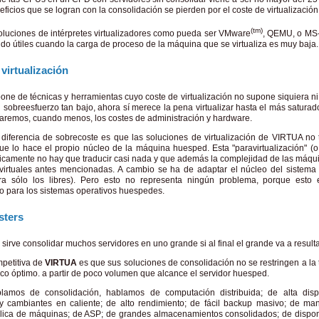
ficios que se logran con la consolidación se pierden por el coste de virtualización
(tm)
 soluciones de intérpretes virtualizadores como pueda ser VMware
, QEMU, o MS-
ndo útiles cuando la carga de proceso de la máquina que se virtualiza es muy baja.
virtualización
one de técnicas y herramientas cuyo coste de virtualización no supone siquiera n
sobreesfuerzo tan bajo, ahora sí merece la pena virtualizar hasta el más saturado
raremos, cuando menos, los costes de administración y hardware.
a diferencia de sobrecoste es que las soluciones de virtualización de VIRTUA n
 que lo hace el propio núcleo de la máquina huesped. Esta "paravirtualización" (
cticamente no hay que traducir casi nada y que además la complejidad de las máqu
irtuales antes mencionadas. A cambio se ha de adaptar el núcleo del sistema
ra sólo los libres). Pero esto no representa ningún problema, porque esto 
o para los sistemas operativos huespedes.
sters
sirve consolidar muchos servidores en uno grande si al final el grande va a resul
mpetitiva de
VIRTUA
es que sus soluciones de consolidación no se restringen a la 
oco óptimo. a partir de poco volumen que alcance el servidor huesped.
amos de consolidación, hablamos de computación distribuida; de alta disp
 y cambiantes en caliente; de alto rendimiento; de fácil backup masivo; de man
éplica de máquinas; de ASP; de grandes almacenamientos consolidados; de dispon