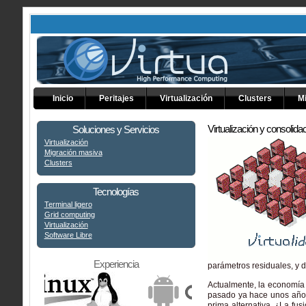
Inicio
Peritajes
Virtualización
Clusters
M
Virtualización y consolida
Soluciones y Servicios
Virtualización
Migración masiva
Clusters
Tecnologías
Terminal ligero
Grid computing
Virtualización
Software Libre
Experiencia
parámetros residuales, y d
Actualmente, la economía 
pasado ya hace unos años 
prima alternativa. ¿La fus