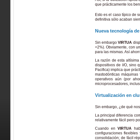
que prácticamente los bene
Esto es el caso típico de
definitiva sólo acaban sie
Nueva tecnología de 
Sin embargo
VIRTUA
disp
<2%). Obviamente, con un 
para las mismas. Así ahor
La razón de esta altísim
dispositivos de I/O, sino
Pacifica) implica que prá
mastodónticas máquinas v
operativos aún (por aho
microprocesadores, inclus
Virtualización en clu
Sin embargo, ¿de qué nos 
La principal diferencia co
relativamente fácil pero p
Cuando en
VIRTUA
habl
configuraciones flexibles
consolidación; de fácil r