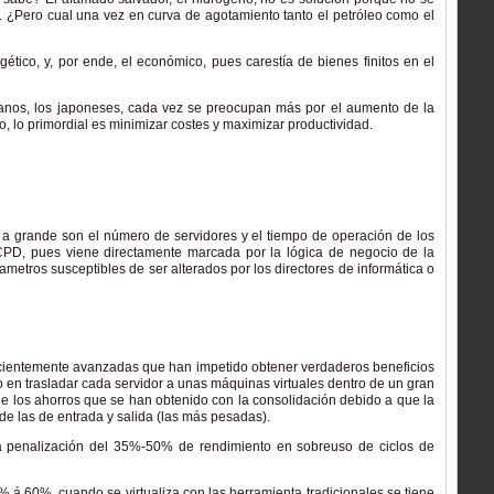
a. ¿Pero cual una vez en curva de agotamiento tanto el petróleo como el
ético, y, por ende, el económico, pues carestía de bienes finitos en el
icanos, los japoneses, cada vez se preocupan más por el aumento de la
, lo primordial es minimizar costes y maximizar productividad.
a grande son el número de servidores y el tiempo de operación de los
 CPD, pues viene directamente marcada por la lógica de negocio de la
metros susceptibles de ser alterados por los directores de informática o
ficientemente avanzadas que han impetido obtener verdaderos beneficios
do en trasladar cada servidor a unas máquinas virtuales dentro de un gran
de los ahorros que se han obtenido con la consolidación debido a que la
de las de entrada y salida (las más pesadas).
una penalización del 35%-50% de rendimiento en sobreuso de ciclos de
5% á 60%, cuando se virtualiza con las herramienta tradicionales se tiene