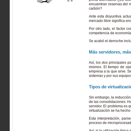
encuentran reservas del m
carbón?
Ante esta disyuntiva actu
mercado libre significa e
Por otro lado, el factor 
competencia de economías a
Se acabó el derroche inclu
Más servidores, más
Así, los dos principales
mismos. El tiempo de ope
empresa a la que sirve. S
sistemas y por sus equipos
Tipos de virtualizac
Sin embargo, la reducción
de las consolidaciones. Ha
servidor. El problema es 
virtualización se ha hecho
Esta interpretación, par
proceso de microprocesad
Así, si la utilización típ