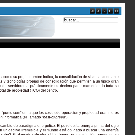
s, como su propio nombre indica, la consolidación de sistemas mediante
 y tecnologías propias de consolidación que permiten a un típico gran
o de servidores a prácticamente su décima parte manteniendo toda su
otal de propiedad
(TCO) del centro.
"punto com" en la que los costes de operación y propiedad eran meros
 informática (el llamado "
best-of-breed
").
ambio de paradigma energético. El petroleo, la energía prima del siglo
 un declive irremisible y el mundo está obligado a buscar una energía
uién sabe? El afamado salvador, el hidrógeno, no es solución porque no se