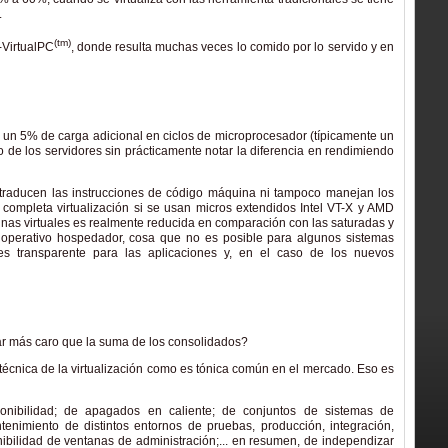
.
(tm)
VirtualPC
, donde resulta muchas veces lo comido por lo servido y en
i un 5% de carga adicional en ciclos de microprocesador (típicamente un
 de los servidores sin prácticamente notar la diferencia en rendimiendo
o traducen las instrucciones de código máquina ni tampoco manejan los
o completa virtualización si se usan micros extendidos Intel VT-X y AMD
inas virtuales es realmente reducida en comparación con las saturadas y
 operativo hospedador, cosa que no es posible para algunos sistemas
es transparente para las aplicaciones y, en el caso de los nuevos
tar más caro que la suma de los consolidados?
técnica de la virtualización como es tónica común en el mercado. Eso es
onibilidad; de apagados en caliente; de conjuntos de sistemas de
tenimiento de distintos entornos de pruebas, producción, integración,
ibilidad de ventanas de administración;... en resumen, de independizar