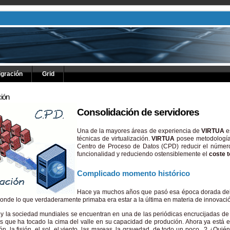
igración
Grid
ción
Consolidación de servidores
Una de la mayores áreas de experiencia de
VIRTUA
e
técnicas de virtualización.
VIRTUA
posee metodologías
Centro de Proceso de Datos (CPD) reducir el númer
funcionalidad y reduciendo ostensiblemente el
coste t
Complicado momento histórico
Hace ya muchos años que pasó esa época dorada del 
onde lo que verdaderamente primaba era estar a la última en materia de innovación
y la sociedad mundiales se encuentran en una de las periódicas encrucijadas de c
que ha tocado la cima del valle en su capacidad de produción. Ahora ya está en
ión, la fisión, el sol, el viento, las mareas, la gravedad, de todo un poco...? ¿Q