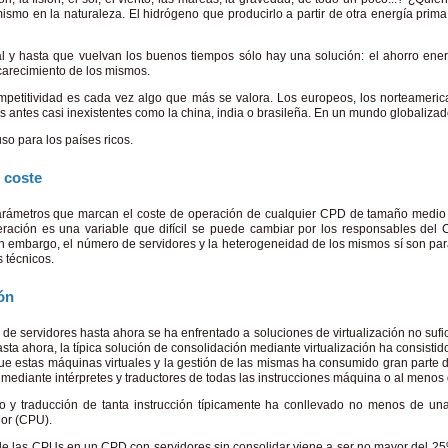
ismo en la naturaleza. El hidrógeno que producirlo a partir de otra energía prim
al y hasta que vuelvan los buenos tiempos sólo hay una solución: el ahorro energ
ncarecimiento de los mismos.
competitividad es cada vez algo que más se valora. Los europeos, los norteamer
ntes casi inexistentes como la china, india o brasileña. En un mundo globalizado
so para los países ricos.
 coste
 parámetros que marcan el coste de operación de cualquier CPD de tamaño medio 
ración es una variable que difícil se puede cambiar por los responsables del
in embargo, el número de servidores y la heterogeneidad de los mismos sí son para
 técnicos.
ión
 de servidores hasta ahora se ha enfrentado a soluciones de virtualización no su
sta ahora, la típica solución de consolidación mediante virtualización ha consisti
que estas máquinas virtuales y la gestión de las mismas ha consumido gran parte 
 mediante intérpretes y traductores de todas las instrucciones máquina o al menos 
seo y traducción de tanta instrucción típicamente ha conllevado no menos de 
or (CPU).
ica de las CPUs en un CPD con servidores sin consolidar viene a ser no mayor del 2